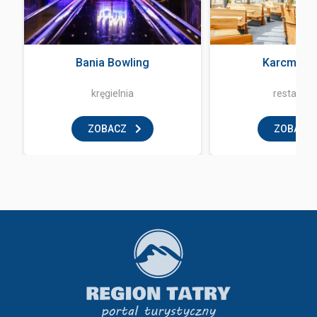
Bania Bowling
Karcma Ba
kręgielnia
restaurac
ZOBACZ
ZOBACZ