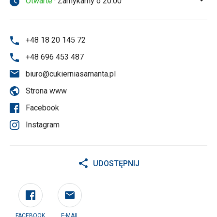
Otwarte
· Zamykamy o 20:00
+48 18 20 145 72
+48 696 453 487
biuro@cukierniasamanta.pl
Strona www
Facebook
Instagram
UDOSTĘPNIJ
FACEBOOK
E-MAIL