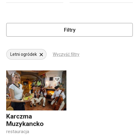
Filtry
Letni ogródek
Wyczyść filtry
Karczma
Muzykancko
restauracja