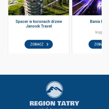
Spacer w koronach drzew
Bania Bow
Janosik Travel
kręgielni
ZOBACZ
ZOBACZ