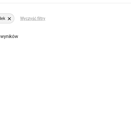
dek
Wyczyść filtry
 wyników