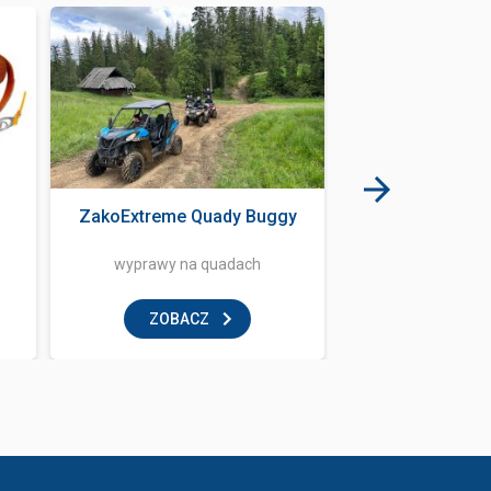
ZakoExtreme Quady Buggy
Bubuja B
wyprawy na quadach
restaur
ZOBACZ
ZOBAC