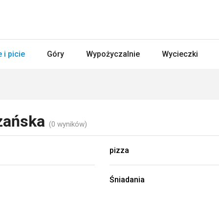
 i picie
Góry
Wypożyczalnie
Wycieczki
zańska
(0 wyników)
pizza
Śniadania