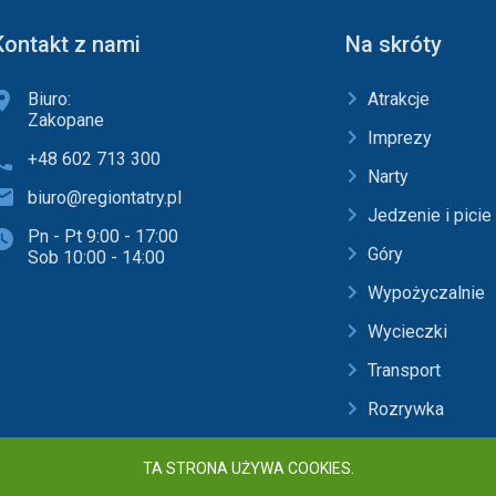
Kontakt z nami
Na skróty
Biuro:
Atrakcje
Zakopane
Imprezy
+48 602 713 300
Narty
biuro@regiontatry.pl
Jedzenie i picie
Pn - Pt 9:00 - 17:00
Góry
Sob 10:00 - 14:00
Wypożyczalnie
Wycieczki
Transport
Rozrywka
Baseny i SPA
TA STRONA UŻYWA COOKIES.