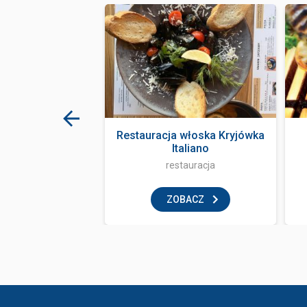
ark Zakopane
Restauracja włoska Kryjówka
Italiano
ka i zabawa
restauracja
BACZ
ZOBACZ