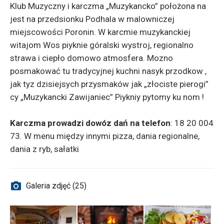
Klub Muzyczny i karczma „Muzykancko” położona na
jest na przedsionku Podhala w malowniczej
miejscowości Poronin. W karcmie muzykanckiej
witajom Wos piyknie góralski wystroj, regionalno
strawa i ciepło domowo atmosfera. Mozno
posmakować tu tradycyjnej kuchni nasyk przodkow ,
jak tyz dzisiejsych przysmaków jak „złociste pierogi”
cy „Muzykancki Zawijaniec” Piykniy pytomy ku nom !
Karczma prowadzi dowóz dań na telefon
: 18 20 004
73. W menu między innymi pizza, dania regionalne,
dania z ryb, sałatki
Galeria zdjęć (25)