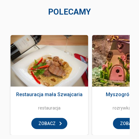
POLECAMY
Restauracja mała Szwajcaria
Myszogród Z
restauracja
rozrywka i z
ZOBACZ
ZOBACZ