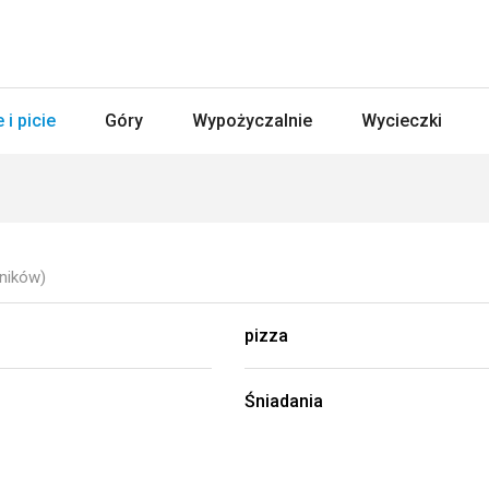
 i picie
Góry
Wypożyczalnie
Wycieczki
ników)
pizza
Śniadania