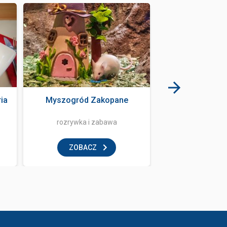
ia
Myszogród Zakopane
Escape room -
rozrywka i zabawa
rozrywka i
ZOBACZ
ZOBAC