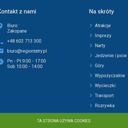
Kontakt z nami
Na skróty
Biuro:
Atrakcje
Zakopane
Imprezy
+48 602 713 300
Narty
biuro@regiontatry.pl
Jedzenie i picie
Pn - Pt 9:00 - 17:00
Góry
Sob 10:00 - 14:00
Wypożyczalnie
Wycieczki
Transport
Rozrywka
Baseny i SPA
TA STRONA UŻYWA COOKIES.