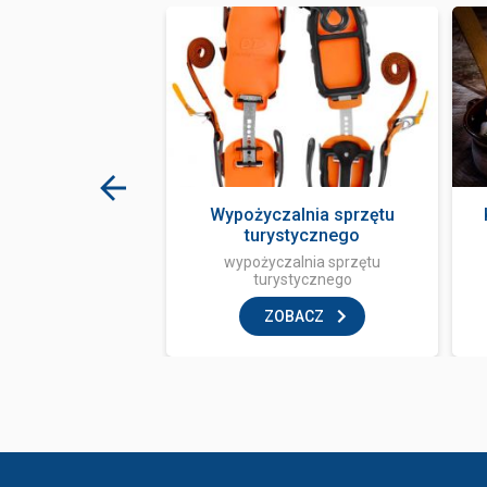
m Terma Bania
Wypożyczalnia sprzętu
turystycznego
sauna
wypożyczalnia sprzętu
turystycznego
BACZ
ZOBACZ