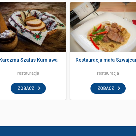
Karczma Szałas Kurniawa
Restauracja mała Szwajcar
restauracja
restauracja
ZOBACZ
ZOBACZ