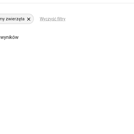
my zwierzęta
Wyczyść filtry
 wyników