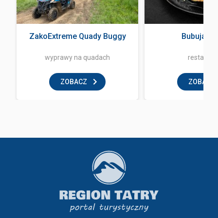
ZakoExtreme Quady Buggy
Bubuja Bi
wyprawy na quadach
restaurac
ZOBACZ
ZOBACZ