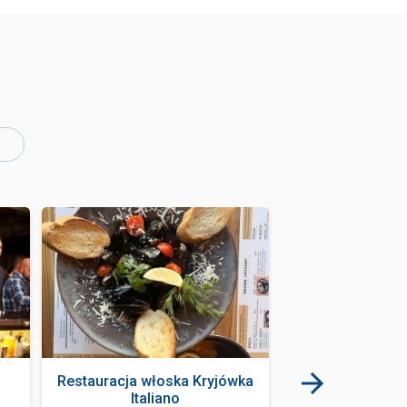
Restauracja włoska Kryjówka
Escape room -
Italiano