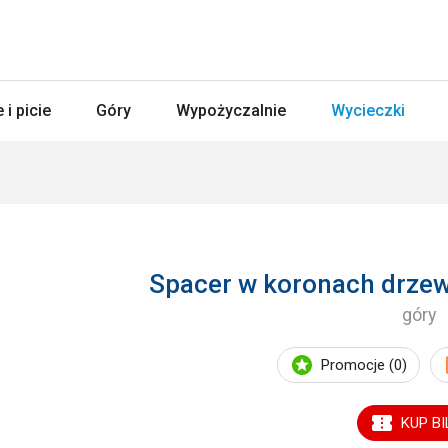
 i picie
Góry
Wypożyczalnie
Wycieczki
Spacer w koronach drzew 
góry
Promocje (0)
KUP BI