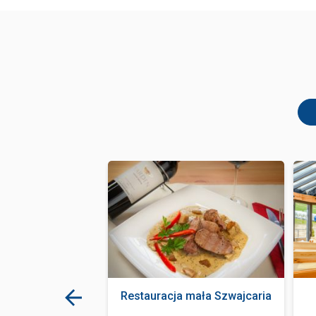
rk Zakopane
Restauracja mała Szwajcaria