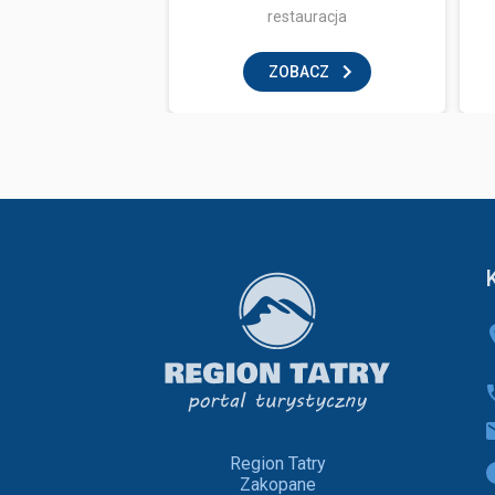
aw dla dzieci
restauracja
BACZ
ZOBACZ
Region Tatry
Zakopane