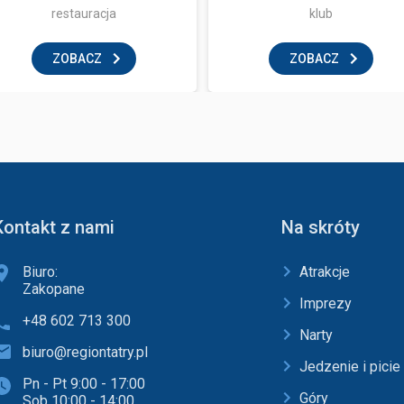
restauracja
klub
ZOBACZ
ZOBACZ
Kontakt z nami
Na skróty
Biuro:
Atrakcje
Zakopane
Imprezy
+48 602 713 300
Narty
biuro@regiontatry.pl
Jedzenie i picie
Pn - Pt 9:00 - 17:00
Góry
Sob 10:00 - 14:00