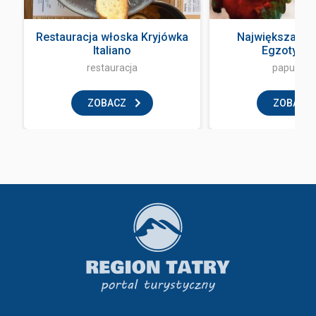
Restauracja włoska Kryjówka
Największa Pa
Italiano
Egzotyczne
restauracja
papugarn
ZOBACZ
ZOBACZ