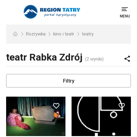
MENU
Rozrywka
kino i teatr
teatry
teatr
Rabka Zdrój
(2 wyniki)
Filtry