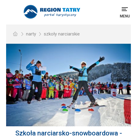
MENU
narty
szkoły narciarskie
Szkoła narciarsko-snowboardowa -