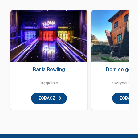
Bania Bowling
Dom do góry 
kręgielnia
rozrywka i z
ZOBACZ
ZOBACZ