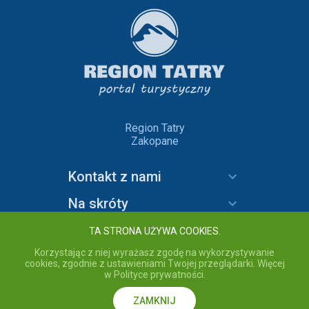
Region Tatry
Zakopane
Kontakt z nami
Na skróty
Informacje
TA STRONA UŻYWA COOKIES.
Korzystając z niej wyrażasz zgodę na wykorzystywanie
cookies, zgodnie z ustawieniami Twojej przeglądarki. Więcej
w Polityce prywatności.
copyright © 2020 Region Tatry - wszelkie prawa zastrzeżone.
Przebywając na stronie akceptujesz
Politykę prywatności
serwisu
Region Tatry