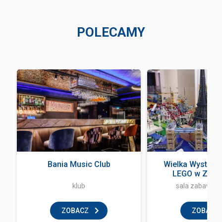
POLECAMY
a
Bania Music Club
Wielka Wystawa
LEGO w Zak
klub
sala zabaw dla
ZOBACZ
ZOBACZ