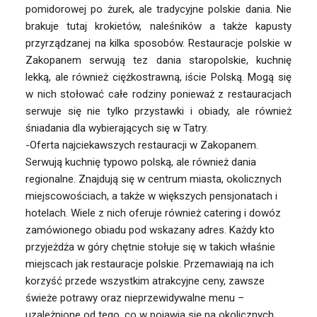
pomidorowej po żurek, ale tradycyjne polskie dania. Nie
brakuje tutaj krokietów, naleśników a także kapusty
przyrządzanej na kilka sposobów. Restauracje polskie w
Zakopanem serwują tez dania staropolskie, kuchnię
lekką, ale również ciężkostrawną, iście Polską. Mogą się
w nich stołować całe rodziny ponieważ z restauracjach
serwuje się nie tylko przystawki i obiady, ale również
śniadania dla wybierających się w Tatry.
-Oferta najciekawszych restauracji w Zakopanem.
Serwują kuchnię typowo polską, ale również dania
regionalne. Znajdują się w centrum miasta, okolicznych
miejscowościach, a także w większych pensjonatach i
hotelach. Wiele z nich oferuje również catering i dowóz
zamówionego obiadu pod wskazany adres. Każdy kto
przyjeżdża w góry chętnie stołuje się w takich właśnie
miejscach jak restauracje polskie. Przemawiają na ich
korzyść przede wszystkim atrakcyjne ceny, zawsze
świeże potrawy oraz nieprzewidywalne menu –
uzależnione od tego, co w pojawia się na okolicznych