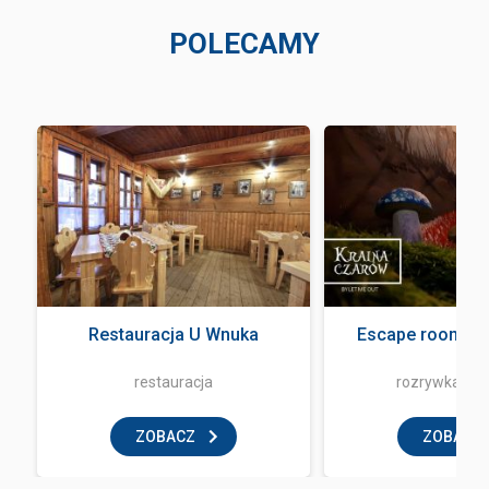
POLECAMY
Restauracja U Wnuka
Escape room - L
restauracja
rozrywka i z
ZOBACZ
ZOBACZ