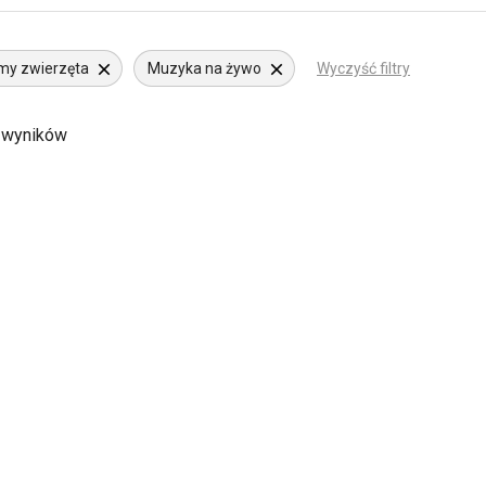
my zwierzęta
Muzyka na żywo
Wyczyść filtry
 wyników