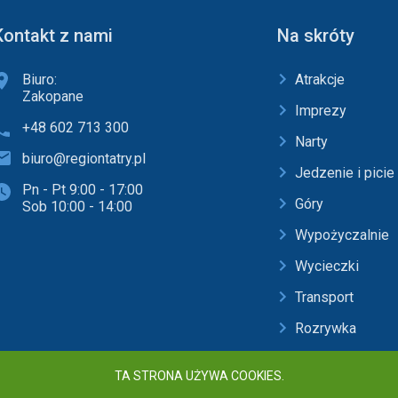
Kontakt z nami
Na skróty
Biuro:
Atrakcje
Zakopane
Imprezy
+48 602 713 300
Narty
biuro@regiontatry.pl
Jedzenie i picie
Pn - Pt 9:00 - 17:00
Góry
Sob 10:00 - 14:00
Wypożyczalnie
Wycieczki
Transport
Rozrywka
Baseny i SPA
TA STRONA UŻYWA COOKIES.