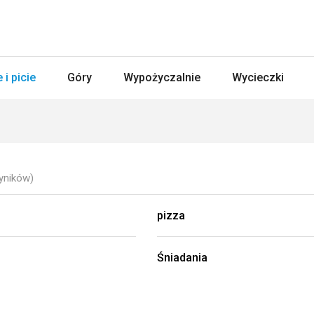
 i picie
Góry
Wypożyczalnie
Wycieczki
yników)
pizza
Śniadania