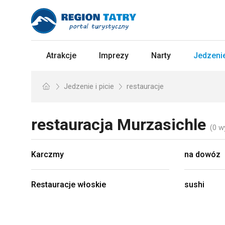
Atrakcje
Imprezy
Narty
Jedzenie
Jedzenie i picie
restauracje
restauracja
Murzasichle
(0 w
Karczmy
na dowóz
Restauracje włoskie
sushi