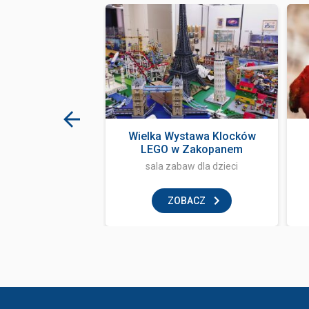
rk Zakopane
Wielka Wystawa Klocków
LEGO w Zakopanem
aw dla dzieci
sala zabaw dla dzieci
BACZ
ZOBACZ