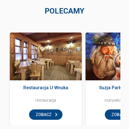
POLECAMY
Restauracja U Wnuka
Iluzja Park Z
restauracja
rozrywka i z
ZOBACZ
ZOBACZ