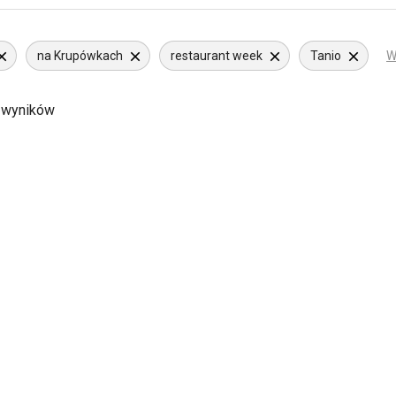
na Krupówkach
restaurant week
Tanio
W
 wyników