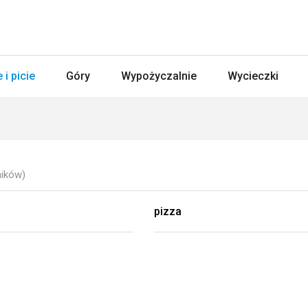
 i picie
Góry
Wypożyczalnie
Wycieczki
ników)
pizza