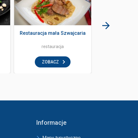
Restauracja mała Szwajcaria
Bania Mus
restauracja
klub
ZOBACZ
ZOBAC
Informacje
Mapy turystyczne