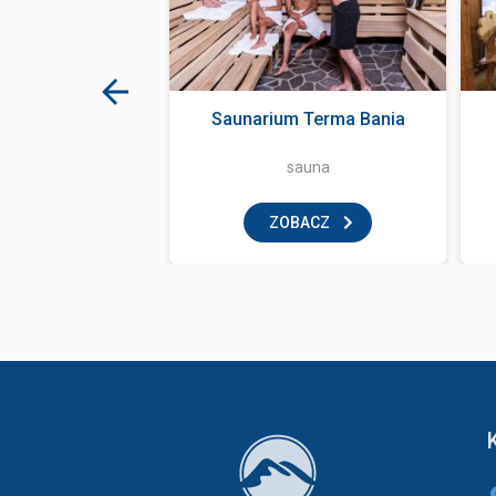
House Zakopane
Saunarium Terma Bania
ka i zabawa
sauna
BACZ
ZOBACZ