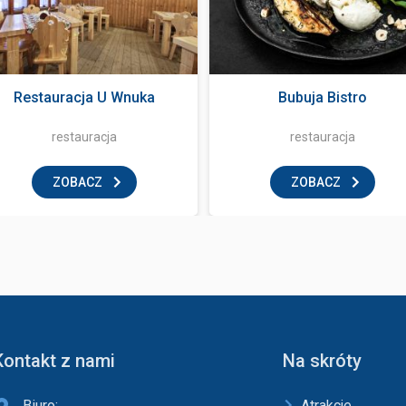
Restauracja U Wnuka
Bubuja Bistro
restauracja
restauracja
ZOBACZ
ZOBACZ
Kontakt z nami
Na skróty
Biuro:
Atrakcje