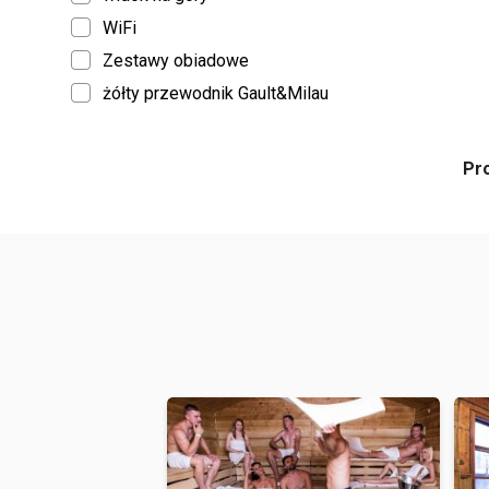
WiFi
Zestawy obiadowe
żółty przewodnik Gault&Milau
Pr