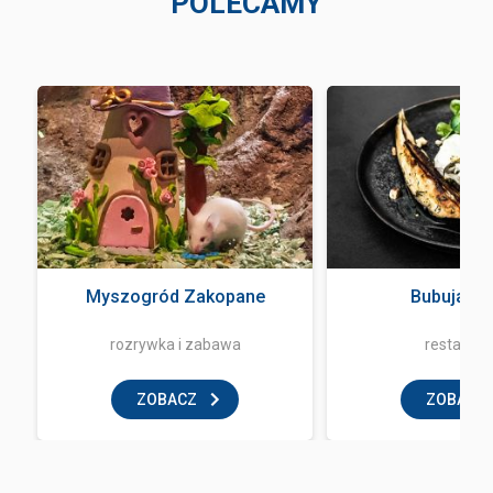
POLECAMY
Myszogród Zakopane
Bubuja Bi
rozrywka i zabawa
restaurac
ZOBACZ
ZOBACZ