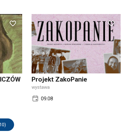
WICZÓW
Projekt ZakoPanie
wystawa
09.08
10)