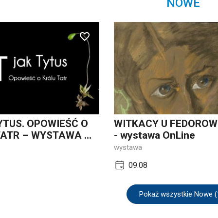
NOWE
YTUS. OPOWIEŚĆ O
WITKACY U FEDORO
ATR – WYSTAWA ...
- wystawa OnLine
wystawa
09.08
Pokaż wszystkie Nowe (