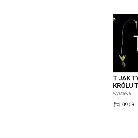
T JAK T
KRÓLU T
wystawa
09.08