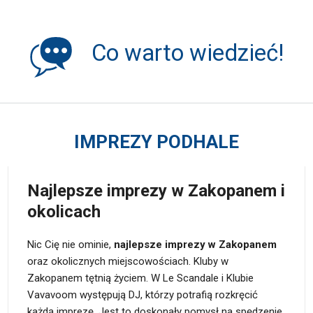
Co warto wiedzieć!
IMPREZY PODHALE
Najlepsze imprezy w Zakopanem i
okolicach
Nic Cię nie ominie,
najlepsze imprezy w Zakopanem
oraz okolicznych miejscowościach. Kluby w
Zakopanem tętnią życiem. W Le Scandale i Klubie
Vavavoom występują DJ, którzy potrafią rozkręcić
każdą imprezę. Jest to doskonały pomysł na spędzenie