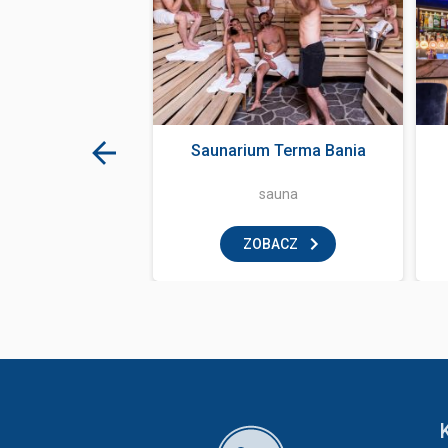
acja U Wnuka
Saunarium Terma Bania
tauracja
sauna
BACZ
ZOBACZ