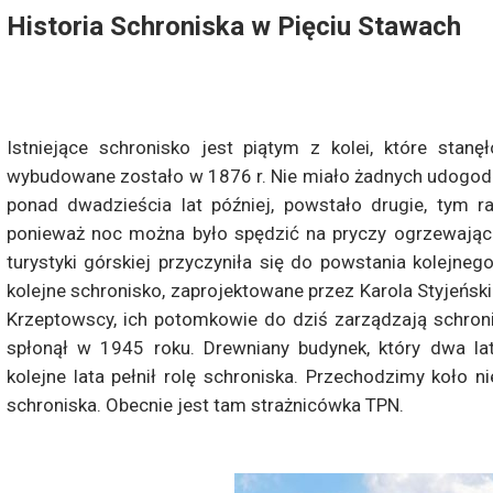
Historia Schroniska w Pięciu Stawach
Istniejące schronisko jest piątym z kolei, które stan
wybudowane zostało w 1876 r. Nie miało żadnych udogodni
ponad dwadzieścia lat później, powstało drugie, tym 
ponieważ noc można było spędzić na pryczy ogrzewając
turystyki górskiej przyczyniła się do powstania kolejn
kolejne schronisko, zaprojektowane przez Karola Styjeńsk
Krzeptowscy, ich potomkowie do dziś zarządzają schron
spłonął w 1945 roku. Drewniany budynek, który dwa la
kolejne lata pełnił rolę schroniska. Przechodzimy koło
schroniska. Obecnie jest tam strażnicówka TPN.