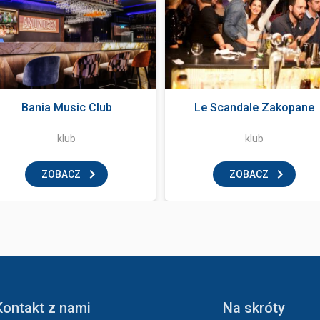
Bania Music Club
Le Scandale Zakopane
klub
klub
ZOBACZ
ZOBACZ
Kontakt z nami
Na skróty