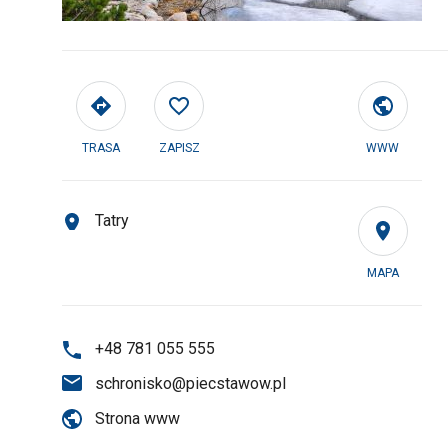
TRASA
ZAPISZ
WWW
Tatry
MAPA
+48 781 055 555
schronisko@piecstawow.pl
Strona www