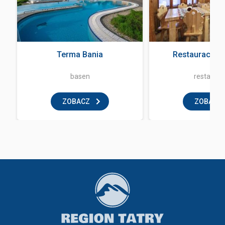
a
Terma Bania
Restauracja 
basen
restaurac
ZOBACZ
ZOBACZ