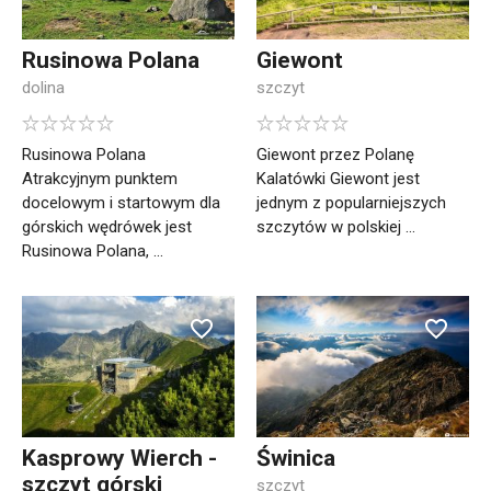
Rusinowa Polana
Giewont
dolina
szczyt
Rusinowa Polana
Giewont przez Polanę
Atrakcyjnym punktem
Kalatówki Giewont jest
docelowym i startowym dla
jednym z popularniejszych
górskich wędrówek jest
szczytów w polskiej ...
Rusinowa Polana, ...
Kasprowy Wierch -
Świnica
szczyt górski
szczyt