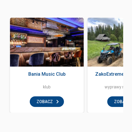
Bania Music Club
ZakoExtreme Qu
klub
wyprawy na q
ZOBACZ
ZOBACZ