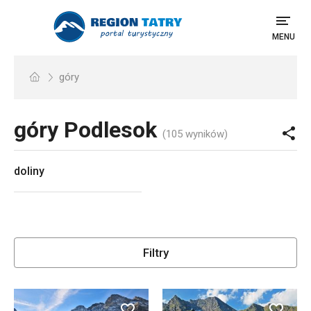
MENU
góry
góry
Podlesok
(105 wyników)
doliny
Filtry