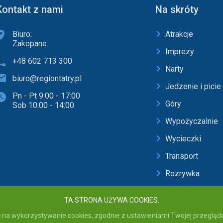
Kontakt z nami
Na skróty
Biuro:
Atrakcje
Zakopane
Imprezy
+48 602 713 300
Narty
biuro@regiontatry.pl
Jedzenie i picie
Pn - Pt 9:00 - 17:00
Góry
Sob 10:00 - 14:00
Wypożyczalnie
Wycieczki
Transport
Rozrywka
Baseny i SPA
TA STRONA UŻYWA COOKIES.
 na wykorzystywanie cookies, zgodnie z ustawieniami Twojej przeglądar