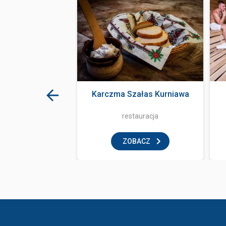
ma Bania
Karczma Szałas Kurniawa
basen
restauracja
BACZ
ZOBACZ