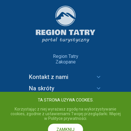
Region Tatry
Zakopane
Kontakt z nami
Na skróty
Informacje
TA STRONA UŻYWA COOKIES.
Korzystając z niej wyrażasz zgodę na wykorzystywanie
cookies, zgodnie z ustawieniami Twojej przeglądarki. Więcej
w Polityce prywatności.
copyright © 2020 Region Tatry - wszelkie prawa zastrzeżone.
Przebywając na stronie akceptujesz
Politykę prywatności
serwisu