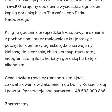
Dołącz do kuligu przy Dolinie Kościeliskiej z Janosik
Travel! Oferujemy codzienne wycieczki z ogniskiem i
kapelą góralską blisko Tatrzańskiego Parku
Narodowego.
Kulig to godzinna przejażdżka 8-osobowymi saniami
z pochodniami przez malownicze krajobrazy, z
poczęstunkiem przy ognisku, gdzie serwujemy
kiełbasę do pieczenia, chleb, ketchup, musztardę,
nieograniczoną ilość herbaty i góralską herbatę z
alkoholem.
Cena zawiera również transport z miejsca
zakwaterowania w Zakopanem do Doliny Kościeliskiej
i powrót. Rezerwacje pod numerem +48 533 900 866
Zapraszamy