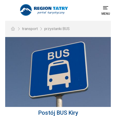
MENU
transport
przystanki BUS
Postój BUS Kiry