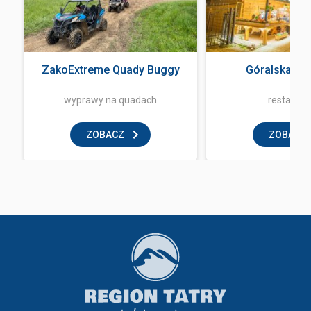
ZakoExtreme Quady Buggy
Góralska Kr
wyprawy na quadach
restaurac
ZOBACZ
ZOBACZ