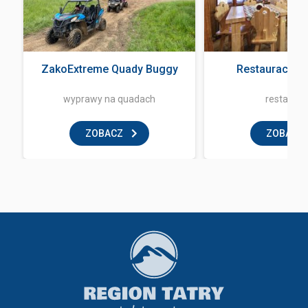
a
ZakoExtreme Quady Buggy
Restauracja 
wyprawy na quadach
restaurac
ZOBACZ
ZOBACZ