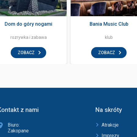
Dom do góry nogami
Bania Music Club
rozrywka i zabawa
klub
ZOBACZ
ZOBACZ
Kontakt z nami
Na skróty
Biuro:
Atrakcje
Zakopane
Imprezy