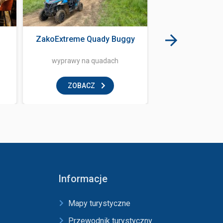
ZakoExtreme Quady Buggy
Bubuja B
wyprawy na quadach
restaur
ZOBACZ
ZOBAC
Informacje
Mapy turystyczne
Przewodnik turystyczny