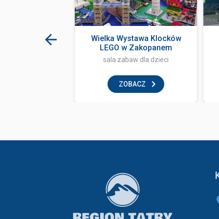
m Terma Bania
Wielka Wystawa Klocków
LEGO w Zakopanem
sauna
sala zabaw dla dzieci
BACZ
ZOBACZ