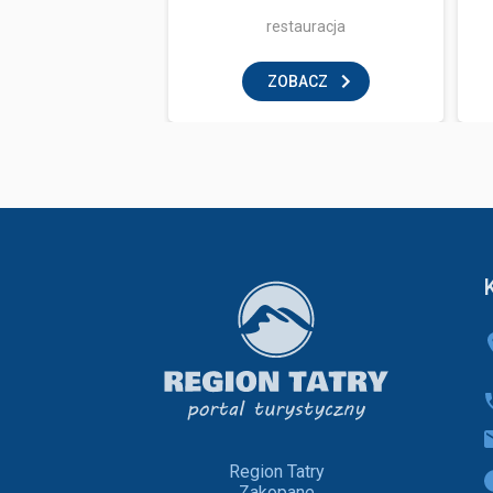
ka i zabawa
restauracja
BACZ
ZOBACZ
Region Tatry
Zakopane