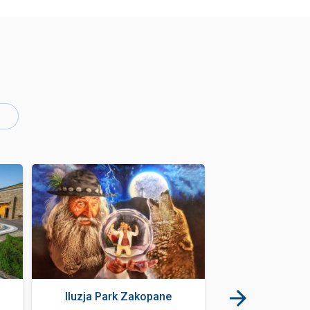
Iluzja Park Zakopane
Le Scandale