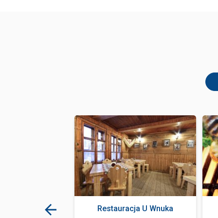
ód Zakopane
Restauracja U Wnuka