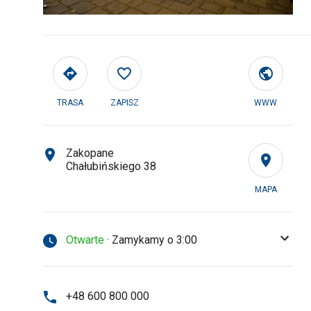
TRASA
ZAPISZ
WWW
Zakopane
Chałubińskiego 38
MAPA
Otwarte
· Zamykamy o 3:00
+48 600 800 000