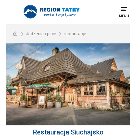
MENU
Jedzenie i picie
restauracje
Restauracja Siuchajsko