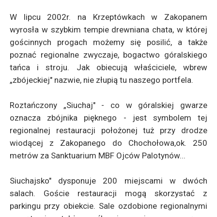
W lipcu 2002r. na Krzeptówkach w Zakopanem
wyrosła w szybkim tempie drewniana chata, w której
gościnnych progach możemy się posilić, a także
poznać regionalne zwyczaje, bogactwo góralskiego
tańca i stroju. Jak obiecują właściciele, wbrew
„zbójeckiej" nazwie, nie złupią tu naszego portfela.
Roztańczony „Siuchaj" - co w góralskiej gwarze
oznacza zbójnika pięknego - jest symbolem tej
regionalnej restauracji położonej tuż przy drodze
wiodącej z Zakopanego do Chochołowa,ok. 250
metrów za Sanktuarium MBF Ojców Palotynów...
Siuchajsko" dysponuje 200 miejscami w dwóch
salach. Goście restauracji mogą skorzystać z
parkingu przy obiekcie. Sale ozdobione regionalnymi