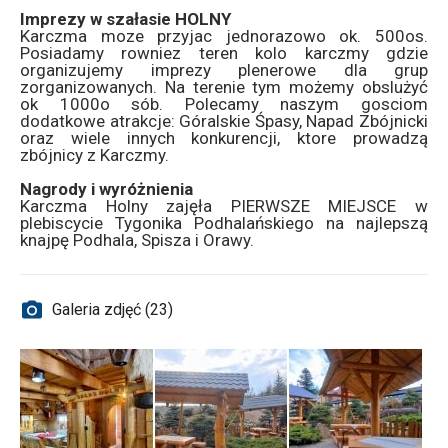
Imprezy w szałasie HOLNY
Karczma moze przyjac jednorazowo ok. 500os.
Posiadamy rowniez teren kolo karczmy gdzie
organizujemy imprezy plenerowe dla grup
zorganizowanych. Na terenie tym możemy obslużyć
ok 1000o sób. Polecamy naszym gosciom
dodatkowe atrakcje: Góralskie Śpasy, Napad Zbójnicki
oraz wiele innych konkurencji, ktore prowadzą
zbójnicy z Karczmy.
Nagrody i wyróżnienia
Karczma Holny zajęła PIERWSZE MIEJSCE w
plebiscycie Tygonika Podhalańskiego na najlepszą
knajpę Podhala, Spisza i Orawy.
Galeria zdjęć (23)