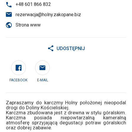
+48 601 866 832
rezerwacja@holny.zakopane.biz
Strona www
UDOSTĘPNIJ
FACEBOOK
E-MAIL
Zapraszamy do karczmy Holny położonej nieopodal
drogi do Doliny Kościeliskiej.
Karczma zbudowana jest z drewna w stylu góralskim.
Karczma posiada niepowtarzalną kameralną
atmosferę sprzyjającą degustacji potraw góralskich
oraz dobrej zabawie.