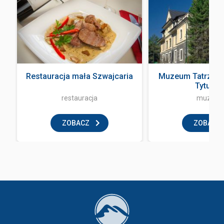
Restauracja mała Szwajcaria
Muzeum Tatrzańsk
Tytusa ..
restauracja
muzeu
ZOBACZ
ZOBACZ