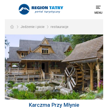
MENU
Jedzenie i picie
restauracje
Karczma Przy Młynie