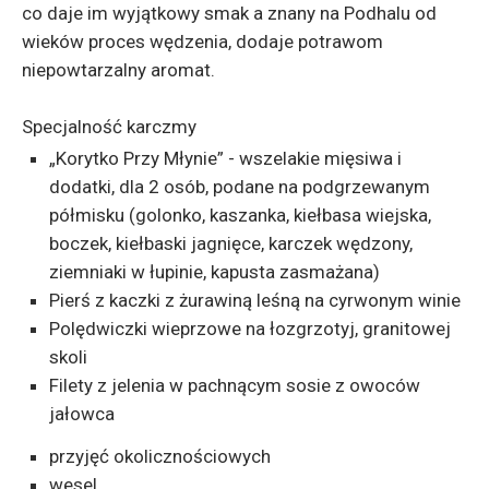
co daje im wyjątkowy smak a znany na Podhalu od
wieków proces wędzenia, dodaje potrawom
niepowtarzalny aromat.
Specjalność karczmy
„Korytko Przy Młynie” - wszelakie mięsiwa i
dodatki, dla 2 osób, podane na podgrzewanym
półmisku (golonko, kaszanka, kiełbasa wiejska,
boczek, kiełbaski jagnięce, karczek wędzony,
ziemniaki w łupinie, kapusta zasmażana)
Pierś z kaczki z żurawiną leśną na cyrwonym winie
Polędwiczki wieprzowe na łozgrzotyj, granitowej
skoli
Filety z jelenia w pachnącym sosie z owoców
jałowca
przyjęć okolicznościowych
wesel