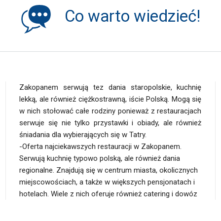
Co warto wiedzieć!
Zakopanem serwują tez dania staropolskie, kuchnię
lekką, ale również ciężkostrawną, iście Polską. Mogą się
w nich stołować całe rodziny ponieważ z restauracjach
serwuje się nie tylko przystawki i obiady, ale również
śniadania dla wybierających się w Tatry.
-Oferta najciekawszych restauracji w Zakopanem.
uzależnione od tego, co w pojawia się na okolicznych
Serwują kuchnię typowo polską, ale również dania
targowiskach i czym obrodzi tatrzańska ziemia. Kuchnia
regionalne. Znajdują się w centrum miasta, okolicznych
polska to idealny wybór dla całych rodzin
miejscowościach, a także w większych pensjonatach i
hotelach. Wiele z nich oferuje również catering i dowóz