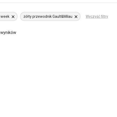
t week
żółty przewodnik Gault&Milau
Wyczyść filtry
 wyników