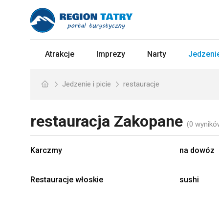
Atrakcje
Imprezy
Narty
Jedzenie
Jedzenie i picie
restauracje
restauracja
Zakopane
(0 wynikó
Karczmy
na dowóz
Restauracje włoskie
sushi