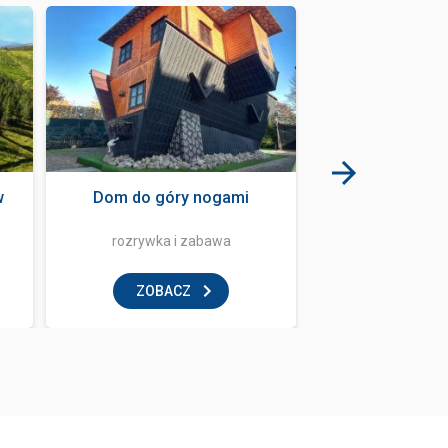
w
Dom do góry nogami
Bania Mus
rozrywka i zabawa
klub
ZOBACZ
ZOBAC