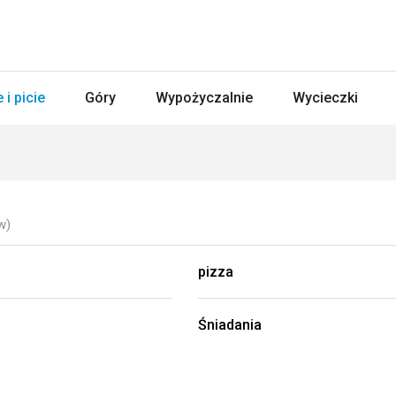
 i picie
Góry
Wypożyczalnie
Wycieczki
w)
pizza
Śniadania