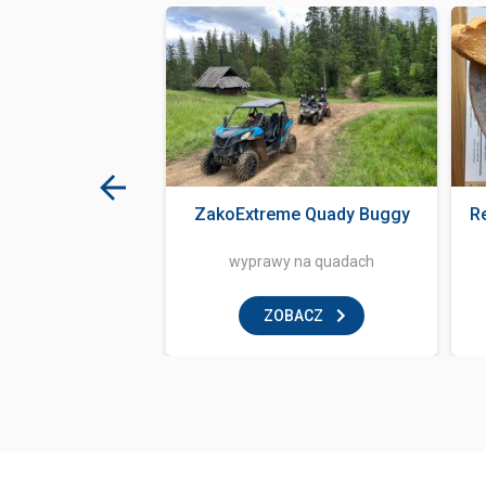
ma Bania
ZakoExtreme Quady Buggy
R
tauracja
wyprawy na quadach
BACZ
ZOBACZ