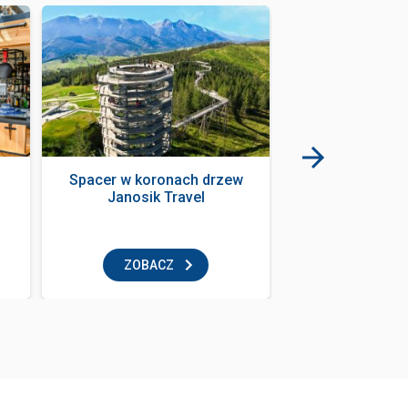
Spacer w koronach drzew
Góralska K
Janosik Travel
restaur
ZOBACZ
ZOBAC