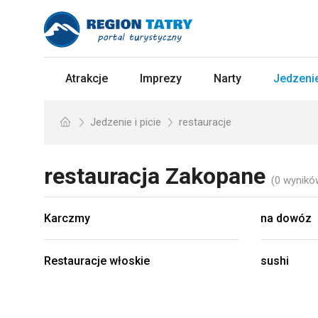
Atrakcje
Imprezy
Narty
Jedzenie
Jedzenie i picie
restauracje
restauracja
Zakopane
(0 wynikó
Karczmy
na dowóz
Restauracje włoskie
sushi