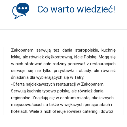
Co warto wiedzieć!
Zakopanem serwują tez dania staropolskie, kuchnię
lekką, ale również ciężkostrawną, iście Polską. Mogą się
w nich stołować całe rodziny ponieważ z restauracjach
serwuje się nie tylko przystawki i obiady, ale również
śniadania dla wybierających się w Tatry.
-Oferta najciekawszych restauracji w Zakopanem.
uzależnione od tego, co w pojawia się na okolicznych
Serwują kuchnię typowo polską, ale również dania
targowiskach i czym obrodzi tatrzańska ziemia. Kuchnia
regionalne. Znajdują się w centrum miasta, okolicznych
polska to idealny wybór dla całych rodzin
miejscowościach, a także w większych pensjonatach i
hotelach. Wiele z nich oferuje również catering i dowóz