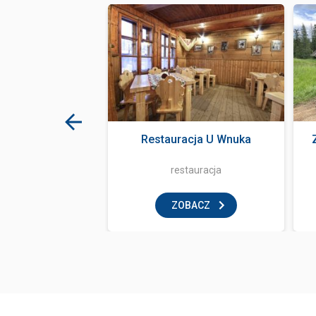
ale Zakopane
Restauracja U Wnuka
klub
restauracja
BACZ
ZOBACZ