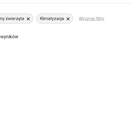
my zwierzęta
Klimatyzacja
Wyczyść filtry
 wyników