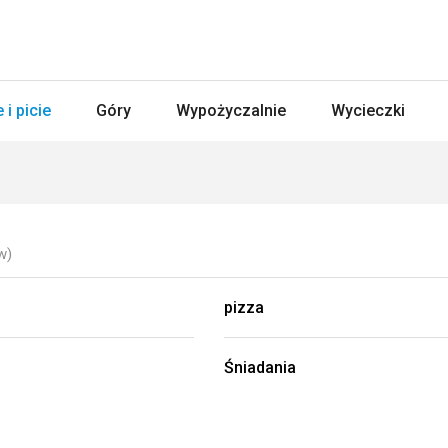
 i picie
Góry
Wypożyczalnie
Wycieczki
w)
pizza
Śniadania