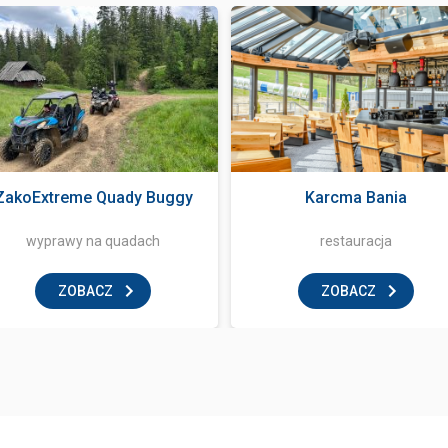
ZakoExtreme Quady Buggy
Karcma Bania
wyprawy na quadach
restauracja
ZOBACZ
ZOBACZ