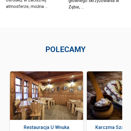
ośrodku, w zacisznej
głównego skrzyżowania w
atmosferze, można ...
Zębie, ...
POLECAMY
Restauracja U Wnuka
Karczma Szałas