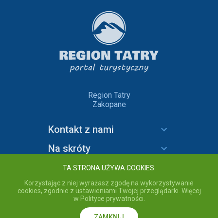
Region Tatry
Zakopane
Kontakt z nami
Na skróty
Informacje
TA STRONA UŻYWA COOKIES.
Korzystając z niej wyrażasz zgodę na wykorzystywanie
cookies, zgodnie z ustawieniami Twojej przeglądarki. Więcej
w Polityce prywatności.
copyright © 2020 Region Tatry - wszelkie prawa zastrzeżone.
Przebywając na stronie akceptujesz
Politykę prywatności
serwisu