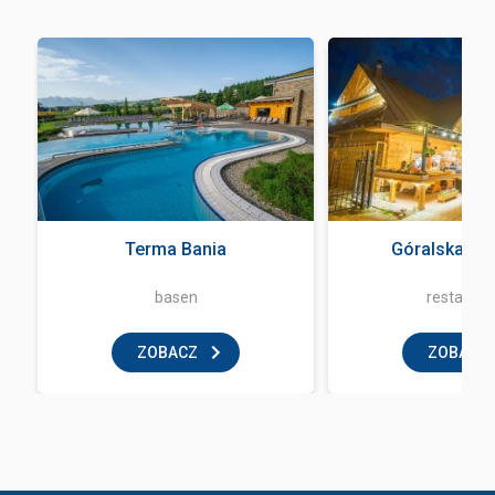
a
Terma Bania
Góralska Kr
basen
restaurac
ZOBACZ
ZOBACZ