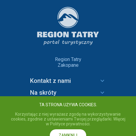
Region Tatry
Zakopane
Kontakt z nami
Na skróty
Informacje
TA STRONA UŻYWA COOKIES.
Korzystając z niej wyrażasz zgodę na wykorzystywanie
cookies, zgodnie z ustawieniami Twojej przeglądarki. Więcej
w Polityce prywatności.
copyright © 2020 Region Tatry - wszelkie prawa zastrzeżone.
Przebywając na stronie akceptujesz
Politykę prywatności
serwisu