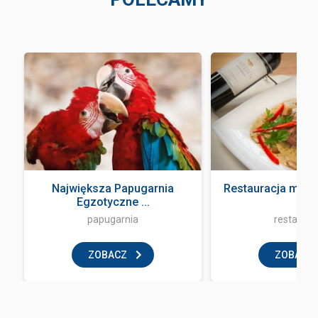
Największa Papugarnia
Restauracja mała
Egzotyczne ...
papugarnia
restaurac
ZOBACZ
ZOBACZ