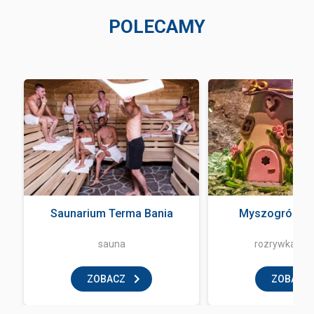
POLECAMY
Saunarium Terma Bania
Myszogród Z
sauna
rozrywka i z
ZOBACZ
ZOBACZ