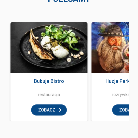
Bubuja Bistro
Iluzja Park Z
restauracja
rozrywka i z
ZOBACZ
ZOBACZ