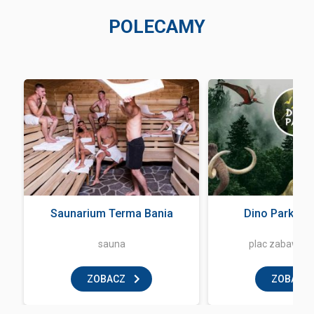
POLECAMY
Saunarium Terma Bania
Dino Park Za
sauna
plac zabaw dla
ZOBACZ
ZOBACZ