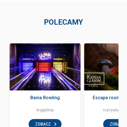
POLECAMY
Bania Bowling
Escape room - L
kręgielnia
rozrywka i z
ZOBACZ
ZOBACZ