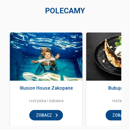
POLECAMY
Illusion House Zakopane
Bubuja Bi
rozrywka i zabawa
restaurac
ZOBACZ
ZOBACZ