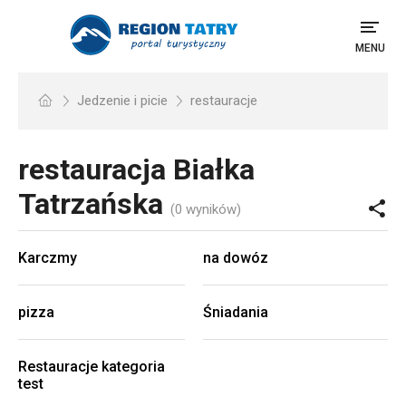
MENU
Jedzenie i picie
restauracje
restauracja
Białka
Tatrzańska
(0 wyników)
Karczmy
na dowóz
pizza
Śniadania
Restauracje kategoria
test