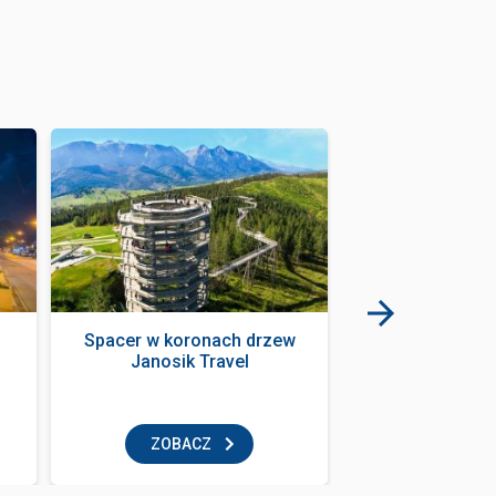
Spacer w koronach drzew
Restauracja wło
Janosik Travel
Italia
restaur
ZOBACZ
ZOBAC