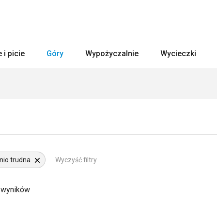
 i picie
Góry
Wypożyczalnie
Wycieczki
nio trudna
Wyczyść filtry
 wyników