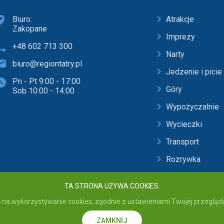
Biuro:
Atrakcje
Zakopane
Imprezy
+48 602 713 300
Narty
biuro@regiontatry.pl
Jedzenie i picie
Pn - Pt 9:00 - 17:00
Góry
Sob 10:00 - 14:00
Wypożyczalnie
Wycieczki
Transport
Rozrywka
Baseny i SPA
TA STRONA UŻYWA COOKIES.
 na wykorzystywanie cookies, zgodnie z ustawieniami Twojej przeglądar