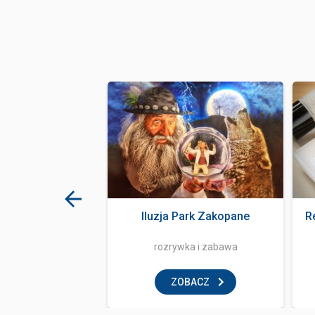
ale Zakopane
Iluzja Park Zakopane
R
klub
rozrywka i zabawa
BACZ
ZOBACZ