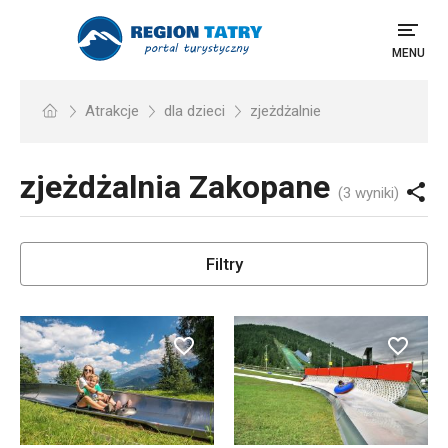
MENU
Atrakcje
dla dzieci
zjeżdżalnie
zjeżdżalnia
Zakopane
(3 wyniki)
Filtry