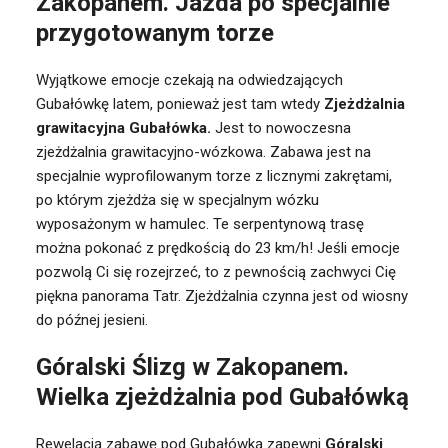
Zakopanem. Jazda po specjalnie
przygotowanym torze
Wyjątkowe emocje czekają na odwiedzających
Gubałówkę latem, ponieważ jest tam wtedy
Zjeżdżalnia
grawitacyjna Gubałówka.
Jest to nowoczesna
zjeżdżalnia grawitacyjno-wózkowa. Zabawa jest na
specjalnie wyprofilowanym torze z licznymi zakrętami,
po którym zjeżdża się w specjalnym wózku
wyposażonym w hamulec. Te serpentynową trasę
można pokonać z prędkością do 23 km/h! Jeśli emocje
pozwolą Ci się rozejrzeć, to z pewnością zachwyci Cię
piękna panorama Tatr. Zjeżdżalnia czynna jest od wiosny
do późnej jesieni.
Góralski Ślizg w Zakopanem.
Wielka zjeżdżalnia pod Gubałówką
Rewelacją zabawę pod Gubałówką zapewni
Góralski