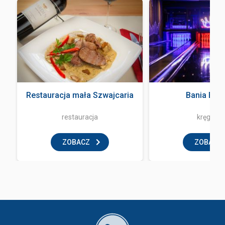
Restauracja mała Szwajcaria
Bania Bow
restauracja
kręgielni
ZOBACZ
ZOBACZ