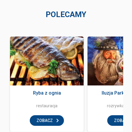
POLECAMY
Ryba z ognia
Iluzja Park Z
restauracja
rozrywka i z
ZOBACZ
ZOBACZ