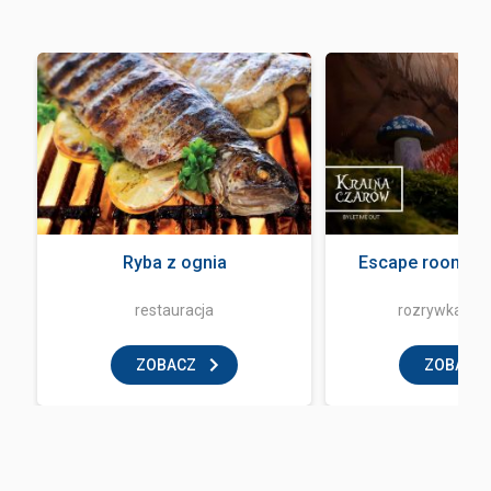
Ryba z ognia
Escape room - L
restauracja
rozrywka i z
ZOBACZ
ZOBACZ