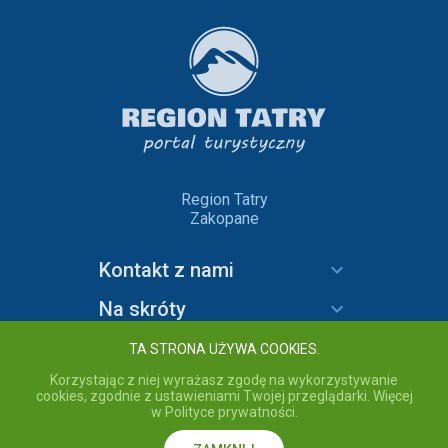
Region Tatry
Zakopane
Kontakt z nami
Na skróty
Informacje
TA STRONA UŻYWA COOKIES.
Korzystając z niej wyrażasz zgodę na wykorzystywanie
cookies, zgodnie z ustawieniami Twojej przeglądarki. Więcej
w Polityce prywatności.
copyright © 2020 Region Tatry - wszelkie prawa zastrzeżone.
Przebywając na stronie akceptujesz
Politykę prywatności
serwisu