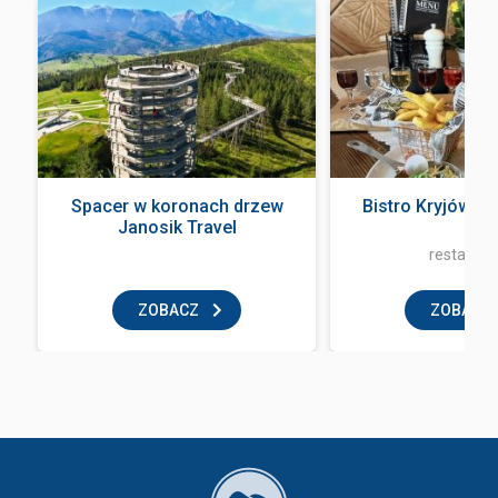
a
Spacer w koronach drzew
Bistro Kryjówka
Janosik Travel
restaurac
ZOBACZ
ZOBACZ