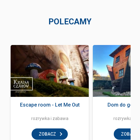
POLECAMY
Escape room - Let Me Out
Dom do góry 
rozrywka i zabawa
rozrywka i z
ZOBACZ
ZOBACZ