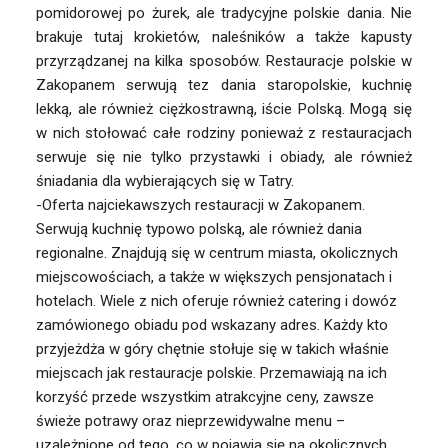
pomidorowej po żurek, ale tradycyjne polskie dania. Nie
brakuje tutaj krokietów, naleśników a także kapusty
przyrządzanej na kilka sposobów. Restauracje polskie w
Zakopanem serwują tez dania staropolskie, kuchnię
lekką, ale również ciężkostrawną, iście Polską. Mogą się
w nich stołować całe rodziny ponieważ z restauracjach
serwuje się nie tylko przystawki i obiady, ale również
śniadania dla wybierających się w Tatry.
-Oferta najciekawszych restauracji w Zakopanem.
Serwują kuchnię typowo polską, ale również dania
regionalne. Znajdują się w centrum miasta, okolicznych
miejscowościach, a także w większych pensjonatach i
hotelach. Wiele z nich oferuje również catering i dowóz
zamówionego obiadu pod wskazany adres. Każdy kto
przyjeżdża w góry chętnie stołuje się w takich właśnie
miejscach jak restauracje polskie. Przemawiają na ich
korzyść przede wszystkim atrakcyjne ceny, zawsze
świeże potrawy oraz nieprzewidywalne menu –
uzależnione od tego, co w pojawia się na okolicznych